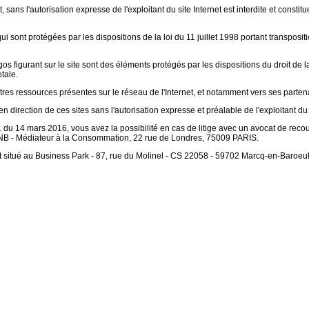
 sans l'autorisation expresse de l'exploitant du site Internet est interdite et const
i sont protégées par les dispositions de la loi du 11 juillet 1998 portant transposi
gos figurant sur le site sont des éléments protégés par les dispositions du droit de l
tale.
tres ressources présentes sur le réseau de l'Internet, et notamment vers ses partenair
n direction de ces sites sans l'autorisation expresse et préalable de l'exploitant du s
du 14 mars 2016, vous avez la possibilité en cas de litige avec un avocat de reco
 CNB - Médiateur à la Consommation, 22 rue de Londres, 75009 PARIS.
t situé au Business Park - 87, rue du Molinel - CS 22058 - 59702 Marcq-en-Baroeu