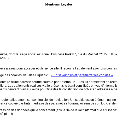
Mentions Légales
euros, dont le siège social est situé : Business Park 87, rue du Molinel CS 2205
 6202B
écessaires pour accéder et utiliser ce site. Il reconnaît également avoir pris conna
ge des cookies, veuillez cliquer ici :
« En savoir plus et paramétrer les cookies »
.
olontaire d'une adresse courriel fournie par l'internaute. Elles lui permettront de r
ers. Les traitements réalisés via le présent site étant constitués en vue d'informati
ements peuvent bien sûr avoir pour finalités la constitution de fichiers d'adresses à
aller automatiquement sur son logiciel de navigation. Un cookie est un élément qui ne p
ctiver ce cookie par l'intermédiaire des paramètres figurant au sein de son logiciel de
pression des données qui le concernent (article 34 de la loi " Informatique et Libertés
isé plus haut.