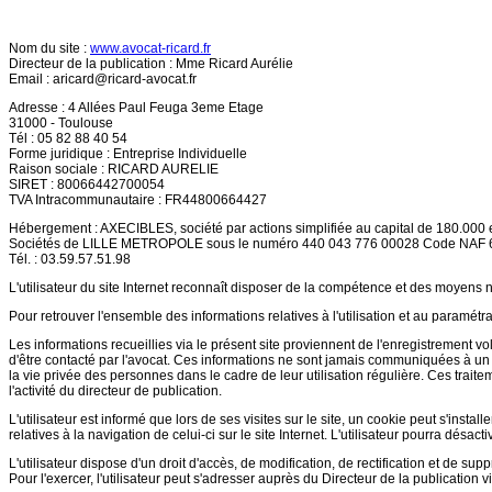
Nom du site :
www.avocat-ricard.fr
Directeur de la publication : Mme Ricard Aurélie
Email :
aricard@ricard-avocat.fr
Adresse : 4 Allées Paul Feuga 3eme Etage
31000 - Toulouse
Tél : 05 82 88 40 54
Forme juridique : Entreprise Individuelle
Raison sociale : RICARD AURELIE
SIRET : 80066442700054
TVA Intracommunautaire : FR44800664427
Hébergement : AXECIBLES, société par actions simplifiée au capital de 180.000 
Sociétés de LILLE METROPOLE sous le numéro 440 043 776 00028 Code NAF
Tél. : 03.59.57.51.98
L'utilisateur du site Internet reconnaît disposer de la compétence et des moyens n
Pour retrouver l'ensemble des informations relatives à l'utilisation et au paramétra
Les informations recueillies via le présent site proviennent de l'enregistrement v
d'être contacté par l'avocat. Ces informations ne sont jamais communiquées à un ti
la vie privée des personnes dans le cadre de leur utilisation régulière. Ces trait
l'activité du directeur de publication.
L'utilisateur est informé que lors de ses visites sur le site, un cookie peut s'inst
relatives à la navigation de celui-ci sur le site Internet. L'utilisateur pourra désa
L'utilisateur dispose d'un droit d'accès, de modification, de rectification et de sup
Pour l'exercer, l'utilisateur peut s'adresser auprès du Directeur de la publication v