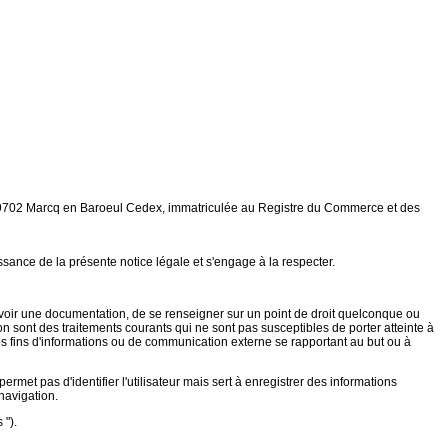
8 59702 Marcq en Baroeul Cedex, immatriculée au Registre du Commerce et des
issance de la présente notice légale et s'engage à la respecter.
ecevoir une documentation, de se renseigner sur un point de droit quelconque ou
on sont des traitements courants qui ne sont pas susceptibles de porter atteinte à
 des fins d'informations ou de communication externe se rapportant au but ou à
ermet pas d'identifier l'utilisateur mais sert à enregistrer des informations
 navigation.
 ").