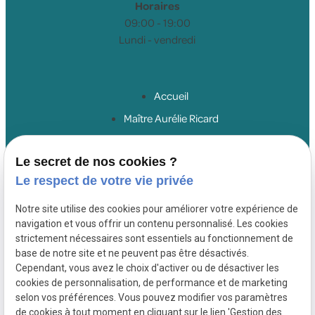
Horaires
09:00 - 19:00
Lundi - vendredi
Accueil
Maître Aurélie Ricard
Droit du travail salariés
Le secret de nos cookies ?
Droit du travail employeurs
Le respect de votre vie privée
Droit de la sécurité sociale
Honoraires
Notre site utilise des cookies pour améliorer votre expérience de
navigation et vous offrir un contenu personnalisé. Les cookies
Actualités
strictement nécessaires sont essentiels au fonctionnement de
Contact
base de notre site et ne peuvent pas être désactivés.
Cependant, vous avez le choix d'activer ou de désactiver les
cookies de personnalisation, de performance et de marketing
SIRET :
Mentions
Politique de
selon vos préférences. Vous pouvez modifier vos paramètres
80066442700054
légales
confidentialité
de cookies à tout moment en cliquant sur le lien 'Gestion des