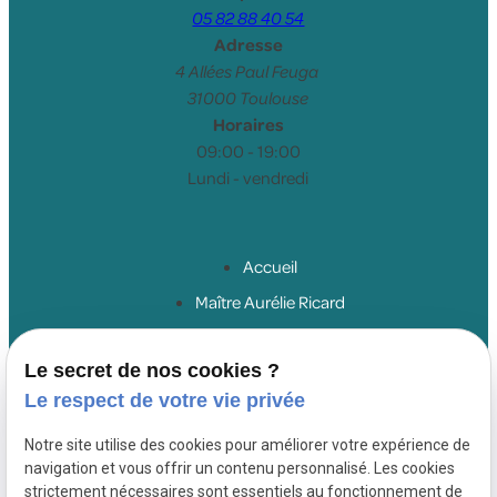
05 82 88 40 54
Adresse
4 Allées Paul Feuga
31000 Toulouse
Horaires
09:00 - 19:00
Lundi - vendredi
Accueil
Maître Aurélie Ricard
Droit du travail salariés
Le secret de nos cookies ?
Droit du travail employeurs
Le respect de votre vie privée
Droit de la sécurité sociale
Honoraires
Notre site utilise des cookies pour améliorer votre expérience de
navigation et vous offrir un contenu personnalisé. Les cookies
Actualités
strictement nécessaires sont essentiels au fonctionnement de