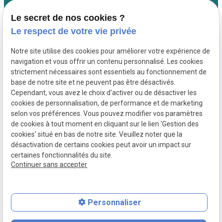
Droit du travail salariés
Le secret de nos cookies ?
Droit du travail employeurs
Le respect de votre vie privée
Droit de la sécurité sociale
Honoraires
Notre site utilise des cookies pour améliorer votre expérience de
navigation et vous offrir un contenu personnalisé. Les cookies
Actualités
strictement nécessaires sont essentiels au fonctionnement de
Contact
base de notre site et ne peuvent pas être désactivés.
Cependant, vous avez le choix d'activer ou de désactiver les
cookies de personnalisation, de performance et de marketing
SIRET :
Mentions
Politique de
selon vos préférences. Vous pouvez modifier vos paramètres
80066442700054
légales
confidentialité
de cookies à tout moment en cliquant sur le lien 'Gestion des
Plan du site
Gestion des
cookies' situé en bas de notre site. Veuillez noter que la
cookies
désactivation de certains cookies peut avoir un impact sur
certaines fonctionnalités du site.
Continuer sans accepter
Personnaliser