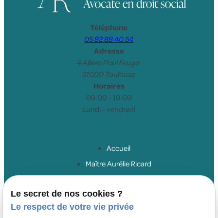
Téléphone
05 82 88 40 54
Adresse
4 Allées Paul Feuga
31000 Toulouse
Horaires
09:00 - 19:00
Lundi - vendredi
Accueil
Maître Aurélie Ricard
Droit du travail salariés
Le secret de nos cookies ?
Droit du travail employeurs
Le respect de votre vie privée
Droit de la sécurité sociale