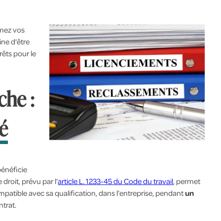
rmez vos
ine d'être
êts pour le
che :
gé
bénéficie
e droit, prévu par l’
article L. 1233-45 du Code du travail
, permet
ompatible avec sa qualification, dans l’entreprise, pendant
un
trat.