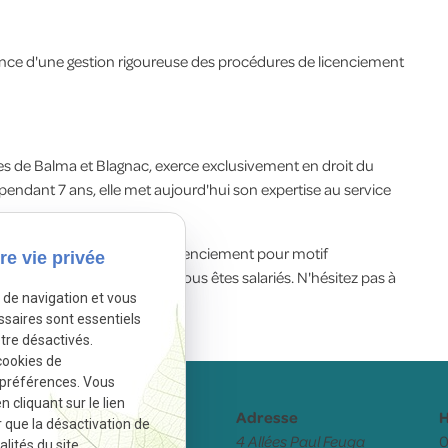
tance d'une gestion rigoureuse des procédures de licenciement
ines de Balma et Blagnac, exerce exclusivement en droit du
s pendant 7 ans, elle met aujourd'hui son expertise au service
curiser vos procédures de licenciement pour motif
re vie privée
oits ont été respectés si vous êtes salariés. N'hésitez pas à
e de navigation et vous
ssaires sont essentiels
tre désactivés.
cookies de
 préférences. Vous
cliquant sur le lien
Téléphone
Adresse
H
r que la désactivation de
05 82 88 40 54
4 Allées Paul Feuga
0
lités du site.