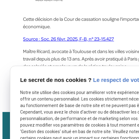
Cette décision de la Cour de cassation souligne l'impor
économique.
Source : Soc. 26 févr. 2025, F-B, n° 23-15.427
Maître Ricard, avocate à Toulouse et dans les villes vois
travail depuis plus de 13 ans. Après avoir pratiqué à Pari
des salariés et employeurs de la région toulousaine.
Réactive et rigoureuse, elle vous accompagnera pour sé
Le secret de nos cookies ?
Le respect de vot
économique si vous êtes employeurs ou vérifier que vos dr
Notre site utilise des cookies pour améliorer votre expérienc
me contacter
pour un premier rendez-vous.
offrir un contenu personnalisé. Les cookies strictement néce
au fonctionnement de base de notre site et ne peuvent pas ê
Cependant, vous avez le choix d'activer ou de désactiver les 
personnalisation, de performance et de marketing selon vos
pouvez modifier vos paramètres de cookies à tout moment en 
'Gestion des cookies' situé en bas de notre site. Veuillez note
certains cookies peut avoir un impact sur certaines fonctionna