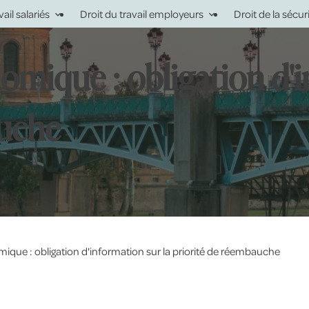
vail salariés
Droit du travail employeurs
Droit de la sécur
mique : obligation d'i
auche
que : obligation d'information sur la priorité de réembauche