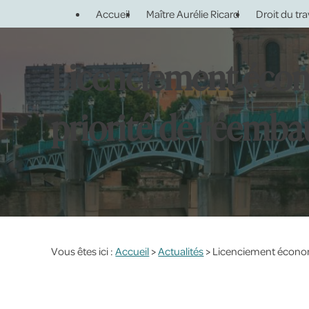
Panneau de gestion des cookies
Accueil
Maître Aurélie Ricard
Droit du tra
Licenciement écono
priorité de réemb
Vous êtes ici :
Accueil
>
Actualités
> Licenciement économi