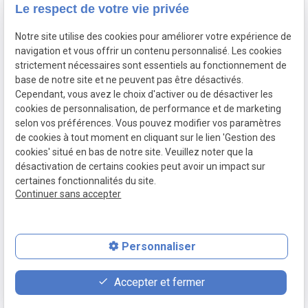
Le respect de votre vie privée
Droit de la sécurité sociale
Honoraires
Notre site utilise des cookies pour améliorer votre expérience de
navigation et vous offrir un contenu personnalisé. Les cookies
Actualités
strictement nécessaires sont essentiels au fonctionnement de
Contact
base de notre site et ne peuvent pas être désactivés.
Cependant, vous avez le choix d'activer ou de désactiver les
cookies de personnalisation, de performance et de marketing
SIRET :
Mentions
Politique de
selon vos préférences. Vous pouvez modifier vos paramètres
80066442700054
légales
confidentialité
de cookies à tout moment en cliquant sur le lien 'Gestion des
Plan du site
Gestion des
cookies' situé en bas de notre site. Veuillez noter que la
cookies
désactivation de certains cookies peut avoir un impact sur
certaines fonctionnalités du site.
Continuer sans accepter
Personnaliser
place
contact_page
phone
Accepter et fermer
Plan d'accès
Contact
05 82 88 40 54