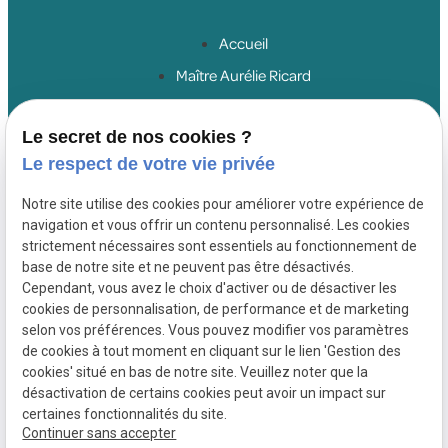
Accueil
Maître Aurélie Ricard
Droit du travail salariés
Le secret de nos cookies ?
Droit du travail employeurs
Le respect de votre vie privée
Droit de la sécurité sociale
Honoraires
Notre site utilise des cookies pour améliorer votre expérience de
navigation et vous offrir un contenu personnalisé. Les cookies
Actualités
strictement nécessaires sont essentiels au fonctionnement de
Contact
base de notre site et ne peuvent pas être désactivés.
Cependant, vous avez le choix d'activer ou de désactiver les
cookies de personnalisation, de performance et de marketing
SIRET :
Mentions
Politique de
selon vos préférences. Vous pouvez modifier vos paramètres
80066442700054
légales
confidentialité
de cookies à tout moment en cliquant sur le lien 'Gestion des
Plan du site
Gestion des
cookies' situé en bas de notre site. Veuillez noter que la
cookies
désactivation de certains cookies peut avoir un impact sur
certaines fonctionnalités du site.
Continuer sans accepter