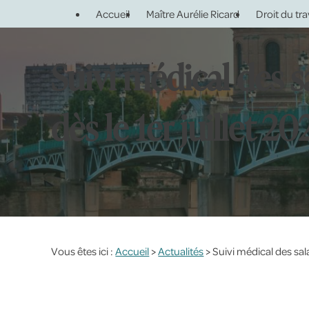
Panneau de gestion des cookies
Accueil
Maître Aurélie Ricard
Droit du tra
Suivi médical des 
dès le 1er juillet 20
Vous êtes ici :
Accueil
>
Actualités
> Suivi médical des sal