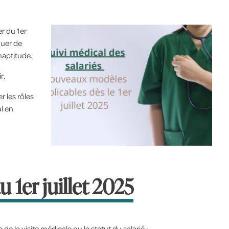
r du 1er
quer de
naptitude.
r.
er les rôles
al en
 1er juillet 2025
de la visite médicale ou le statut du salarié :