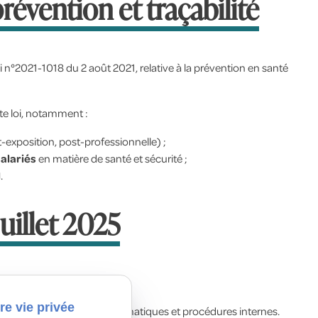
prévention et traçabilité
i n°2021-1018 du 2 août 2021, relative à la prévention en santé
te loi, notamment :
t-exposition, post-professionnelle) ;
alariés
en matière de santé et sécurité ;
l
.
juillet 2025
r juillet 2025.
re vie privée
adapter leurs systèmes informatiques et procédures internes.