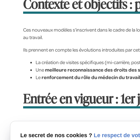
Contexte et objectifs : 
Ces nouveaux modèles s’inscrivent dans le cadre de la lo
au travail.
Ils prennent en compte les évolutions introduites par cet
La création de visites spécifiques (mi-carrière, pos
Une
meilleure reconnaissance des droits des s
Le
renforcement du rôle du médecin du travai
Entrée en vigueur : 1er 
Les nouveaux modèles seront obligatoires à compter du 1e
Le secret de nos cookies ?
Le respect de vot
Ce délai vise à permettre aux SPST et aux entreprises d’