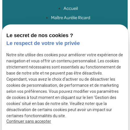
Accueil
Maître Aurélie Ricard
Droit du travail salariés
Le secret de nos cookies ?
Droit du travail employeurs
Le respect de votre vie privée
Droit de la sécurité sociale
Honoraires
Notre site utilise des cookies pour améliorer votre expérience de
navigation et vous offrir un contenu personnalisé. Les cookies
Actualités
strictement nécessaires sont essentiels au fonctionnement de
Contact
base de notre site et ne peuvent pas être désactivés.
Cependant, vous avez le choix d'activer ou de désactiver les
cookies de personnalisation, de performance et de marketing
SIRET :
Mentions
Politique de
selon vos préférences. Vous pouvez modifier vos paramètres
80066442700054
légales
confidentialité
de cookies à tout moment en cliquant sur le lien 'Gestion des
Plan du site
Gestion des
cookies' situé en bas de notre site. Veuillez noter que la
cookies
désactivation de certains cookies peut avoir un impact sur
certaines fonctionnalités du site.
Continuer sans accepter