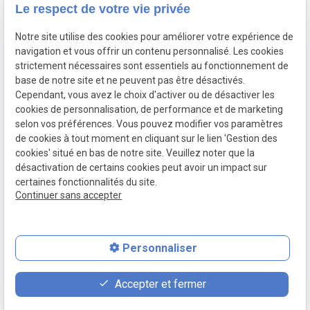
Le respect de votre vie privée
Droit de la sécurité sociale
Honoraires
Notre site utilise des cookies pour améliorer votre expérience de
navigation et vous offrir un contenu personnalisé. Les cookies
Actualités
strictement nécessaires sont essentiels au fonctionnement de
Contact
base de notre site et ne peuvent pas être désactivés.
Cependant, vous avez le choix d'activer ou de désactiver les
cookies de personnalisation, de performance et de marketing
SIRET :
Mentions
Politique de
selon vos préférences. Vous pouvez modifier vos paramètres
80066442700054
légales
confidentialité
de cookies à tout moment en cliquant sur le lien 'Gestion des
Plan du site
Gestion des
cookies' situé en bas de notre site. Veuillez noter que la
cookies
désactivation de certains cookies peut avoir un impact sur
certaines fonctionnalités du site.
Continuer sans accepter
Personnaliser
place
contact_page
phone
Accepter et fermer
Plan d'accès
Contact
05 82 88 40 54