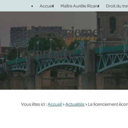
Panneau de gestion des cookies
Accueil
Maître Aurélie Ricard
Droit du tra
Le licenciement éco
connaître ?
Vous êtes ici :
Accueil
>
Actualités
> Le licenciement écono