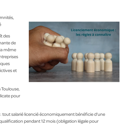
mnités,
é
ît des
mante de
à la même
ntreprises
diques
ictives et
à Toulouse,
licate pour
: tout salarié licencié économiquement bénéficie d'une
qualification pendant 12 mois (obligation légale pour