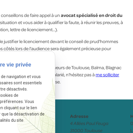
conseillons de faire appel à un
avocat spécialisé en droit du
ituation et vous aider à qualifier la faute, à réunir les preuves, à
ion, lettre de licenciement...).
e justifier le licenciement devant le conseil de prud'hommes
vos côtés lors de l'audience sera également précieuse pour
re vie privée
13 ans, accompagne les employeurs de Toulouse, Balma, Blagnac
n cas de faute grave d'un salarié, n'hésitez pas à
me solliciter
e de navigation et vous
es intérêts de votre entreprise.
ssaires sont essentiels
tre désactivés.
cookies de
 préférences. Vous
cliquant sur le lien
r que la désactivation de
Téléphone
Adresse
H
lités du site.
05 82 88 40 54
4 Allées Paul Feuga
0
31000 Toulouse
L