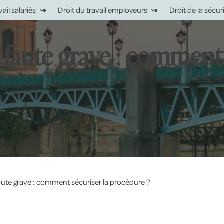
vail salariés
Droit du travail employeurs
Droit de la sécur
faute grave : comment 
ute grave : comment sécuriser la procédure ?