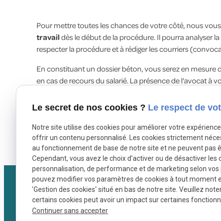
Pour mettre toutes les chances de votre côté, nous vous 
travail
dès le début de la procédure. Il pourra analyser la s
respecter la procédure et à rédiger les courriers (convocat
En constituant un dossier béton, vous serez en mesure d
en cas de recours du salarié. La présence de l'avocat à 
défendre vos intérêts.
Le secret de nos cookies ?
Le respect de vot
Me Aurélie RICARD, avocate en droit du travail depuis 
et sa région dans leurs problématiques RH au quotidien. E
Notre site utilise des cookies pour améliorer votre expérienc
pour sécuriser la procédure de licenciement et préserver l
offrir un contenu personnalisé. Les cookies strictement néce
au fonctionnement de base de notre site et ne peuvent pas ê
Cependant, vous avez le choix d'activer ou de désactiver les 
personnalisation, de performance et de marketing selon vos
pouvez modifier vos paramètres de cookies à tout moment en 
'Gestion des cookies' situé en bas de notre site. Veuillez note
certains cookies peut avoir un impact sur certaines fonctionna
Continuer sans accepter