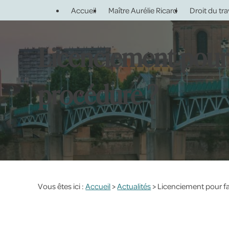
Panneau de gestion des cookies
Accueil
Maître Aurélie Ricard
Droit du tra
Licenciement pour 
procédure ?
Vous êtes ici :
Accueil
>
Actualités
> Licenciement pour fa