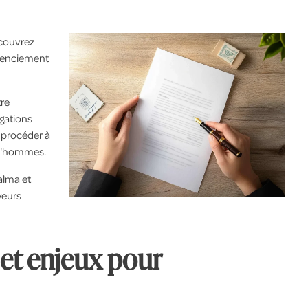
écouvrez
icenciement
re
igations
z procéder à
ud'hommes.
alma et
yeurs
n et enjeux pour